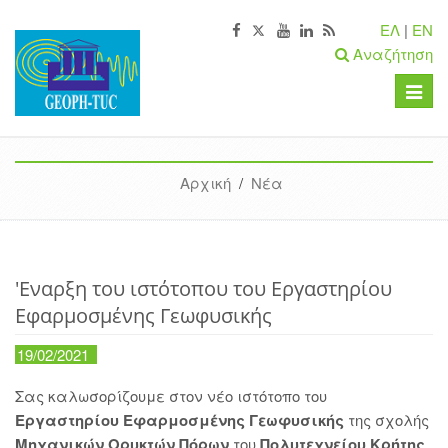
ΕΛ
|
EN
Αναζήτηση
Toggle
naviga
Αρχική
/
Νέα
'Εναρξη του ιστότοπου του Εργαστηρίου
Εφαρμοσμένης Γεωφυσικής
19/02/2021
Σας καλωσορίζουμε στον νέο ιστότοπο του
Εργαστηρίου Εφαρμοσμένης Γεωφυσικής
της σχολής
Μηχανικών Ορυκτών Πόρων
του
Πολυτεχνείου Κρήτης
.